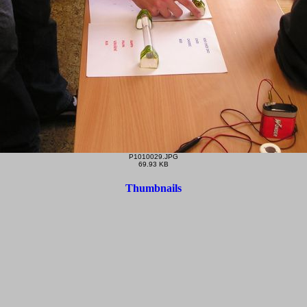
P1010029.JPG
69.93 KB
Thumbnails