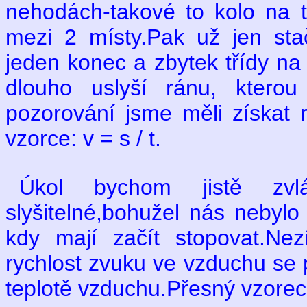
nehodách-takové to kolo na t
mezi 2 místy.Pak už jen stač
jeden konec a zbytek třídy na 
dlouho uslyší ránu, kterou
pozorování jsme měli získat
vzorce: v = s / t.
Úkol bychom jistě zvl
slyšitelné,bohužel nás nebylo 
kdy mají začít stopovat.Nez
rychlost zvuku ve vzduchu se
teplotě vzduchu.Přesný vzorec