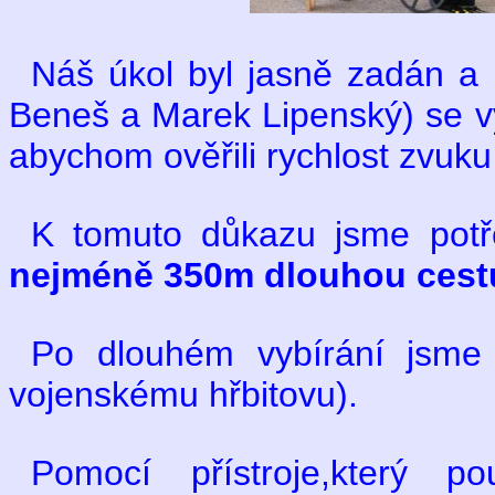
Náš úkol byl jasně zadán a
Beneš a Marek Lipenský) se vy
abychom ověřili rychlost zvuk
K tomuto důkazu jsme potře
nejméně 350m dlouhou cestu, 
Po dlouhém vybírání jsme 
vojenskému hřbitovu).
Pomocí přístroje,který po