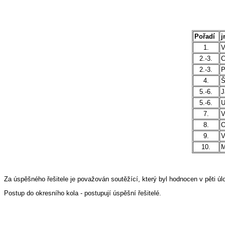
Pořadí
j
1.
V
2.-3.
C
2.-3.
P
4.
Š
5.-6.
J
5.-6.
U
7.
V
8.
O
9.
V
10.
M
Za úspěšného řešitele je považován soutěžící, který byl hodnocen v pěti ú
Postup do okresního kola - postupují úspěšní řešitelé.