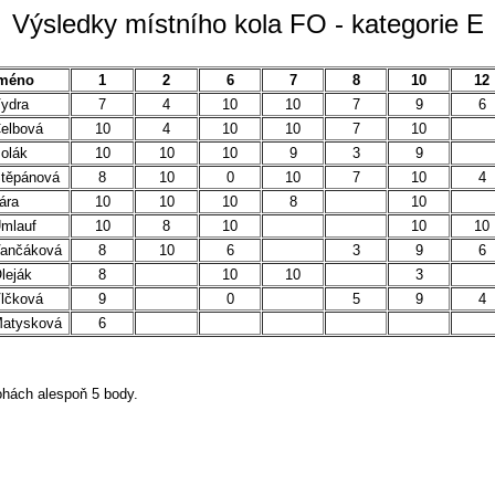
Výsledky místního kola FO - kategorie E
méno
1
2
6
7
8
10
12
ydra
7
4
10
10
7
9
6
elbová
10
4
10
10
7
10
olák
10
10
10
9
3
9
těpánová
8
10
0
10
7
10
4
ára
10
10
10
8
10
mlauf
10
8
10
10
10
ančáková
8
10
6
3
9
6
leják
8
10
10
3
lčková
9
0
5
9
4
atysková
6
lohách alespoň 5 body.