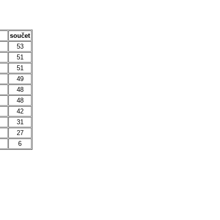
součet
53
51
51
49
48
48
42
31
27
6