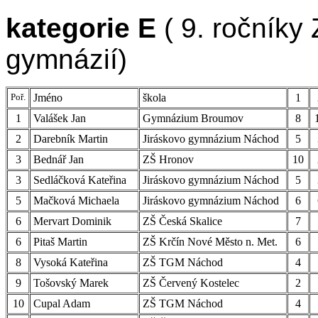
kategorie E
( 9. ročníky
gymnázií)
Poř.
Jméno
škola
1
1
Valášek Jan
Gymnázium Broumov
8
2
Darebník Martin
Jiráskovo gymnázium Náchod
5
3
Bednář Jan
ZŠ Hronov
10
3
Sedláčková Kateřina
Jiráskovo gymnázium Náchod
5
5
Mačková Michaela
Jiráskovo gymnázium Náchod
6
6
Mervart Dominik
ZŠ Česká Skalice
7
6
Pitaš Martin
ZŠ Krčín Nové Město n. Met.
6
8
Vysoká Kateřina
ZŠ TGM Náchod
4
9
Tošovský Marek
ZŠ Červený Kostelec
2
10
Cupal Adam
ZŠ TGM Náchod
4