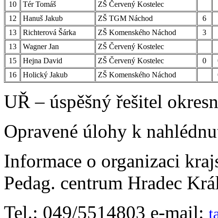
10
Tér Tomáš
ZŠ Červený Kostelec
12
Hanuš Jakub
ZŠ TGM Náchod
6
13
Richterová Šárka
ZŠ Komenského Náchod
3
13
Wagner Jan
ZŠ Červený Kostelec
15
Hejna David
ZŠ Červený Kostelec
0
16
Holický Jakub
ZŠ Komenského Náchod
UŘ – úspěšný řešitel okresn
O
pravené úlohy k nahlédnu
Informace o organizaci kra
Pedag. centrum Hradec Krá
Tel.: 049/5514803 e-mail:
t