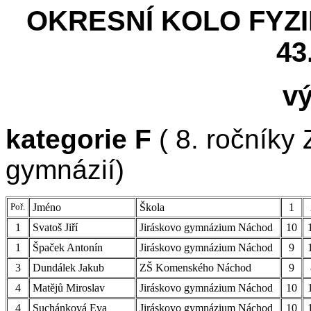
OKRESNÍ KOLO FYZI
43
v
kategorie F
( 8. ročníky 
gymnázií)
Poř.
Jméno
Škola
1
1
Svatoš Jiří
Jiráskovo gymnázium Náchod
10
1
Špaček Antonín
Jiráskovo gymnázium Náchod
9
3
Dundálek Jakub
ZŠ Komenského Náchod
9
4
Matějů Miroslav
Jiráskovo gymnázium Náchod
10
4
Suchánková Eva
Jiráskovo gymnázium Náchod
10