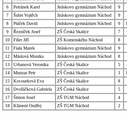
6
Petránek Karel
Jiráskovo gymnázium Náchod
9
7
Šubrt Vojtěch
Jiráskovo gymnázium Náchod
9
8
Ptáček David
Jiráskovo gymnázium Náchod
9
9
Řezníček Josef
ZŠ Česká Skalice
7
10
Fišer Jiří
ZŠ Komenského Náchod
8
11
Fiala Marek
Jiráskovo gymnázium Náchod
9
12
Máslová Monika
Jiráskovo gymnázium Náchod
8
13
Urbanová Veronika
ZŠ Česká Skalice
5
14
Munzar Petr
ZŠ Česká Skalice
3
15
Kocourková Eva
ZŠ Česká Skalice
8
16
Dvořáčková Gabriela
ZŠ Česká Skali
ce
5
17
Šimon Josef
ZŠ TGM Náchod
4
18
Kliment Ondřej
ZŠ TGM Náchod
2