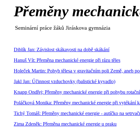
Přeměny mechanické
Seminární práce žáků Jiráskova gymnázia
Diblík Jan: Závislost skákavosti na době skákání
Hanuš Vít: Přeměna mechanické energie při rázu těles
Holeček Martin: Pohyb tělesa v gravitačním poli Země, aneb p
Jakl Jan: Účinnost vzduchovky (balistické kyvadlo)
Knapp Ondřej: Přeměny mechanické energie při pohybu rotačníc
Poláčková Monika: Přeměny mechanické energie při vytékání k
Tichý Tomáš: Přeměny mechanické energie - autíčko na setrvač
Zima Zdeněk: Přeměna mechanické energie u praku