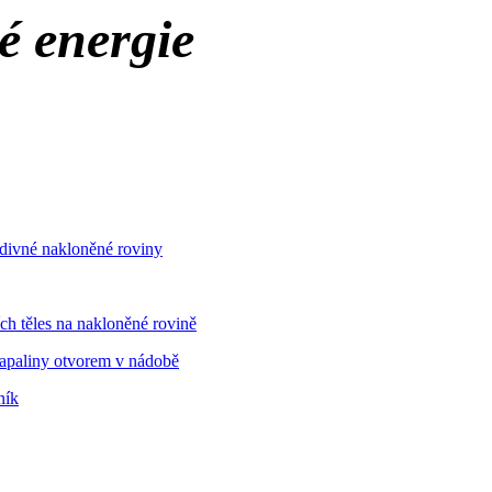
 energie
odivné nakloněné roviny
h těles na nakloněné rovině
apaliny otvorem v nádobě
ník